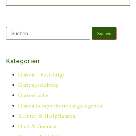
Kategorien
Gärten – besichtigt
Gartengestaltung
Gartenküche
Gartentherapie/Betreuungsangebote
Kräuter & Heilpflanzen
Obst & Gemüse