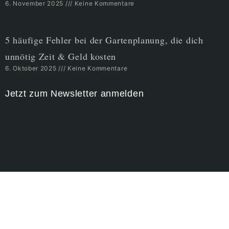
6. November 2025
Keine Kommentare
5 häufige Fehler bei der Gartenplanung, die dich
unnötig Zeit & Geld kosten
6. Oktober 2025
Keine Kommentare
Jetzt zum Newsletter anmelden