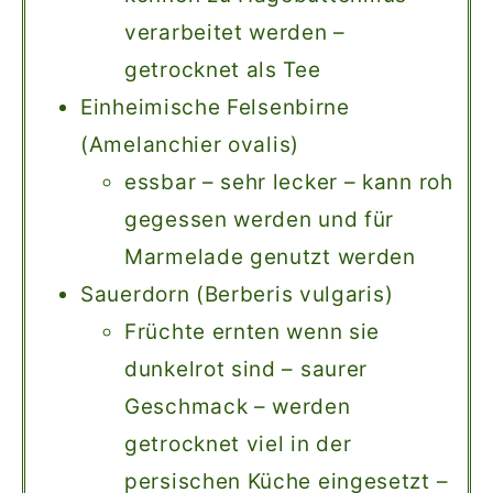
verarbeitet werden –
getrocknet als Tee
Einheimische Felsenbirne
(Amelanchier ovalis)
essbar – sehr lecker – kann roh
gegessen werden und für
Marmelade genutzt werden
Sauerdorn (Berberis vulgaris)
Früchte ernten wenn sie
dunkelrot sind – saurer
Geschmack – werden
getrocknet viel in der
persischen Küche eingesetzt –