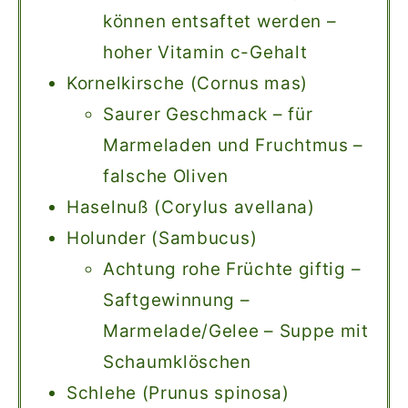
können entsaftet werden –
hoher Vitamin c-Gehalt
Kornelkirsche (Cornus mas)
Saurer Geschmack – für
Marmeladen und Fruchtmus –
falsche Oliven
Haselnuß (Corylus avellana)
Holunder (Sambucus)
Achtung rohe Früchte giftig –
Saftgewinnung –
Marmelade/Gelee – Suppe mit
Schaumklöschen
Schlehe (Prunus spinosa)