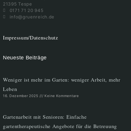
21395 Tespe
0171 71 20 945
info@gruenreich.de
Impressum/Datenschutz
Neueste Beiträge
Weniger ist mehr im Garten: weniger Arbeit, mehr
Leben
16. Dezember 2025
Keine Kommentare
Gartenarbeit mit Senioren: Einfache
gartentherapeutische Angebote für die Betreuung