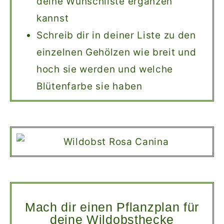
deine Wunschliste ergänzen
kannst
Schreib dir in deiner Liste zu den
einzelnen Gehölzen wie breit und
hoch sie werden und welche
Blütenfarbe sie haben
Mach dir einen Pflanzplan für
deine Wildobsthecke