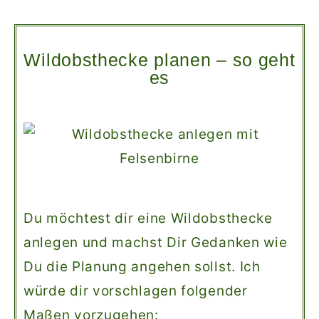
Wildobsthecke planen – so geht
es
Du möchtest dir eine Wildobsthecke
anlegen und machst Dir Gedanken wie
Du die Planung angehen sollst. Ich
würde dir vorschlagen folgender
Maßen vorzugehen: